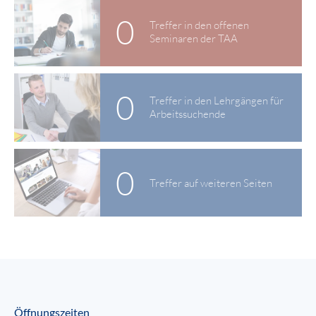
0
Treffer in den offenen
Seminaren der TAA
0
Treffer in den Lehrgängen für
Arbeitssuchende
0
Treffer auf weiteren Seiten
Öffnungszeiten