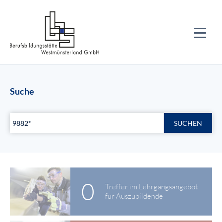
Suche
SUCHEN
0
Treffer im Lehrgangsangebot
für Auszubildende