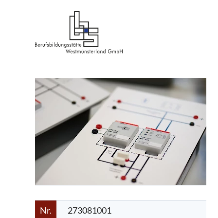
Nr.
273081001