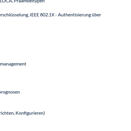
EDCA, Präambeltypen
chlüsselung, IEEE 802.1X - Authentisierung über
etzmanagement
prognosen
ichten, Konfigurieren)