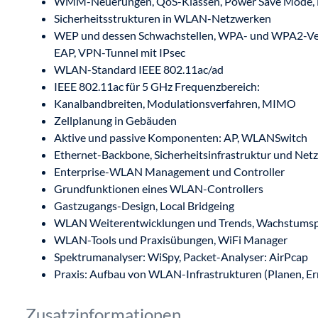
WMM-Neuerungen, QoS-Klassen, Power Save Mode, 
Sicherheitsstrukturen in WLAN-Netzwerken
WEP und dessen Schwachstellen, WPA- und WPA2-Vers
EAP, VPN-Tunnel mit IPsec
WLAN-Standard IEEE 802.11ac/ad
IEEE 802.11ac für 5 GHz Frequenzbereich:
Kanalbandbreiten, Modulationsverfahren, MIMO
Zellplanung in Gebäuden
Aktive und passive Komponenten: AP, WLANSwitch
Ethernet-Backbone, Sicherheitsinfrastruktur und N
Enterprise-WLAN Management und Controller
Grundfunktionen eines WLAN-Controllers
Gastzugangs-Design, Local Bridgeing
WLAN Weiterentwicklungen und Trends, Wachstums
WLAN-Tools und Praxisübungen, WiFi Manager
Spektrumanalyser: WiSpy, Packet-Analyser: AirPcap
Praxis: Aufbau von WLAN-Infrastrukturen (Planen, Err
Zusatzinformationen