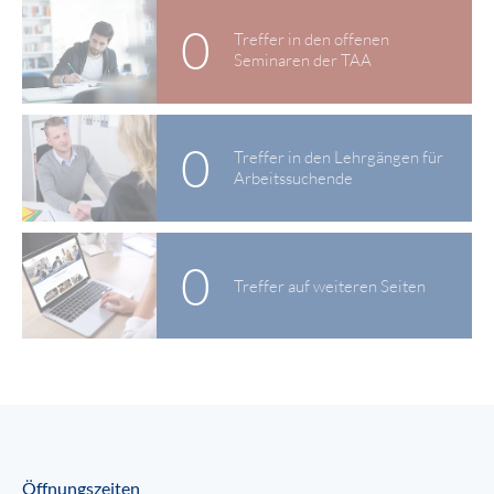
0
Treffer in den offenen
Seminaren der TAA
0
Treffer in den Lehrgängen für
Arbeitssuchende
0
Treffer auf weiteren Seiten
Öffnungszeiten