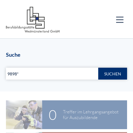
Suche
SUCHEN
0
Treffer im Lehrgangsangebot
für Auszubildende